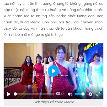
tạo nên uy tín trên thị trường. Chúng tôi không ngừng nỗ lực
cập nhật nội dung theo xu hướng và nâng cấp thiết bị sản
xuất nhằm tạo ra những sản phẩm chất lượng cao. Bên
cạnh đó, Kuda Media luôn học hỏi, trau dồi chuyên môn,
thay đổi tư duy và nhận thức để tư vấn khách hàng cách
làm video mới mẻ tạo ra giá trị thực.
Play
00:44
Play
Mute
Settings
Enter
Giới thiệu về Kuda Media
fulls