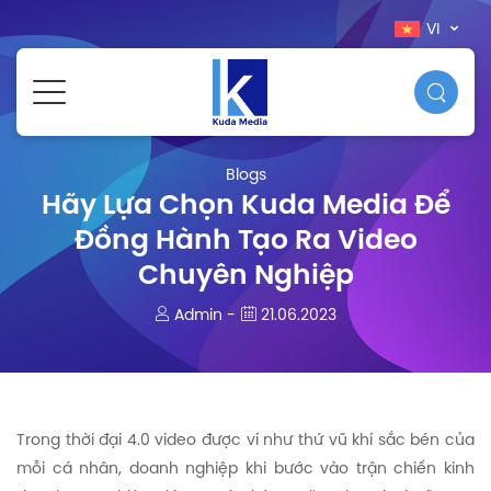
VI
Blogs
Hãy Lựa Chọn Kuda Media Để
Đồng Hành Tạo Ra Video
Chuyên Nghiệp
Admin -
21.06.2023
Trong thời đại 4.0 video được ví như thứ vũ khí sắc bén của
mỗi cá nhân, doanh nghiệp khi bước vào trận chiến kinh