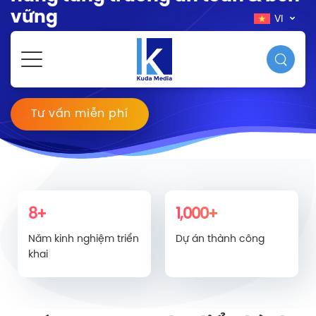
vững
VI
Được tin tưởng bởi 1000+ doanh nghiệp vừa và lớn từ 300+
ngành nghề khác nhau
Tư vấn miễn phí
8+
1,000+
Năm kinh nghiệm triển
Dự án thành công
khai