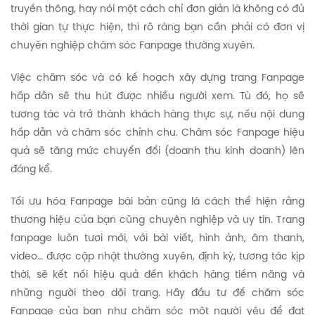
truyền thông, hay nói một cách chỉ đơn giản là không có đủ
thời gian tự thực hiện, thì rõ ràng bạn cần phải có đơn vị
chuyên nghiệp chăm sóc Fanpage thường xuyên.
Việc chăm sóc và có kế hoạch xây dựng trang Fanpage
hấp dẫn sẽ thu hút được nhiều người xem. Tù đó, họ sẽ
tương tác và trở thành khách hàng thực sự, nếu nội dung
hấp dẫn và chăm sóc chỉnh chu. Chăm sóc Fanpage hiệu
quả sẽ tăng mức chuyển đổi (doanh thu kinh doanh) lên
đáng kể.
Tối ưu hóa Fanpage bài bản cũng là cách thể hiện rằng
thương hiệu của bạn cũng chuyên nghiệp và uy tín. Trang
fanpage luôn tươi mới, với bài viết, hình ảnh, âm thanh,
video… được cập nhật thường xuyên, định kỳ, tương tác kịp
thời, sẽ kết nối hiệu quả đến khách hàng tiềm năng và
những người theo dõi trang. Hãy đầu tư để chăm sóc
Fanpage của bạn như chăm sóc một người yêu để đạt